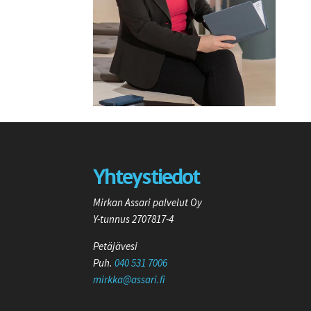
Yhteystiedot
Mirkan Assari palvelut Oy
Y-tunnus 2707817-4
Petäjävesi
Puh.
040 531 7006
mirkka@assari.fi