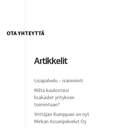
OTA YHTEYTTÄ
Artikkelit
Lisäpalvelu – isännöinti
Miltä kuulostaisi
lisäkädet yrityksen
toimintaan?
Yrittäjän Kumppani on nyt
Mirkan Assaripalvelut Oy