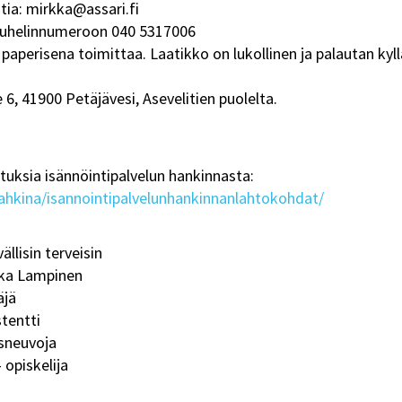
tia: mirkka@assari.fi
puhelinnumeroon 040 5317006
 paperisena toimittaa. Laatikko on lukollinen ja palautan kyl
6, 41900 Petäjävesi, Asevelitien puolelta.
atuksia isännöintipalvelun hankinnasta:
kipahkina/isannointipalvelunhankinnanlahtokohdat/
ällisin terveisin
ka Lampinen
äjä
stentti
ysneuvoja
 opiskelija