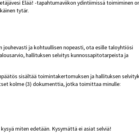
Petäjävesi Elää! -tapahtumaviikon ydintiimissä toimiminen o
käinen tytär.
jouhevasti ja kohtuullisen nopeasti, ota esille taloyhtiösi
alousarvio, hallituksen selvitys kunnossapitotarpeista ja
npäätös sisältää toimintakertomuksen ja hallituksen selvity
itset kolme (3) dokumenttia, jotka toimittaa minulle:
ti kysyä miten edetään. Kysymättä ei asiat selviä!