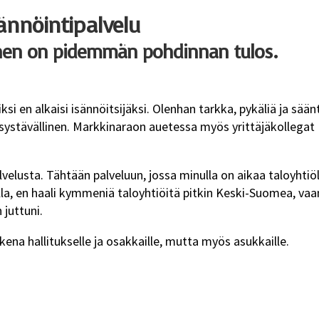
sännöintipalvelu
inen on pidemmän pohdinnan tulos.
ksi en alkaisi isännöitsijäksi. Olenhan tarkka, pykäliä ja sään
asystävällinen. Markkinaraon auetessa myös yrittäjäkollegat
palvelusta. Tähtään palveluun, jossa minulla on aikaa taloyhtiöl
lla, en haali kymmeniä taloyhtiöitä pitkin Keski-Suomea, vaa
 juttuni.
kena hallitukselle ja osakkaille, mutta myös asukkaille.