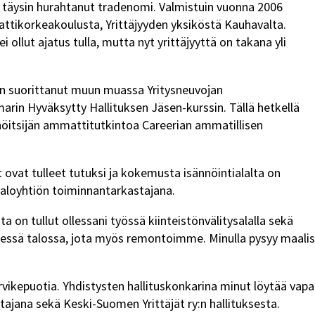
e täysin hurahtanut tradenomi. Valmistuin vuonna 2006
attikorkeakoulusta, Yrittäjyyden yksiköstä Kauhavalta.
 ollut ajatus tulla, mutta nyt yrittäjyyttä on takana yli
len suorittanut muun muassa Yritysneuvojan
in Hyväksytty Hallituksen Jäsen-kurssin. Tällä hetkellä
nöitsijän ammattitutkintoa Careerian ammatillisen
 ovat tulleet tutuksi ja kokemusta isännöintialalta on
loyhtiön toiminnantarkastajana.​
on tullut ollessani työssä kiinteistönvälitysalalla sekä
essä talossa, jota myös remontoimme. Minulla pysyy maalis
rvikepuotia. Yhdistysten hallituskonkarina minut löytää vapa
htajana sekä Keski-Suomen Yrittäjät ry:n hallituksesta.