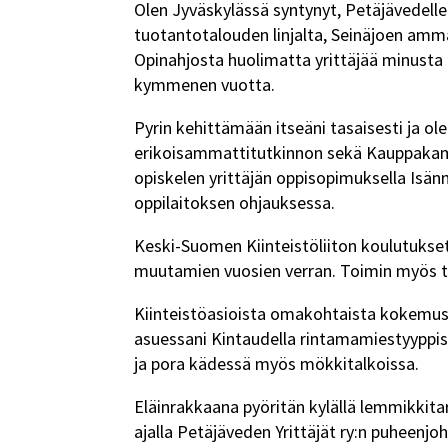
Olen Jyväskylässä syntynyt, Petäjävedell
tuotantotalouden linjalta, Seinäjoen amm
Opinahjosta huolimatta yrittäjää minusta ei
kymmenen vuotta.
Pyrin kehittämään itseäni tasaisesti ja o
erikoisammattitutkinnon sekä Kauppakamar
opiskelen yrittäjän oppisopimuksella Isän
oppilaitoksen ohjauksessa.
Keski-Suomen Kiinteistöliiton koulutukset
muutamien vuosien verran. Toimin myös ta
Kiinteistöasioista omakohtaista kokemusta 
asuessani Kintaudella rintamamiestyyppis
ja pora kädessä myös mökkitalkoissa.
Eläinrakkaana pyöritän kylällä lemmikkita
ajalla Petäjäveden Yrittäjät ry:n puheenjo