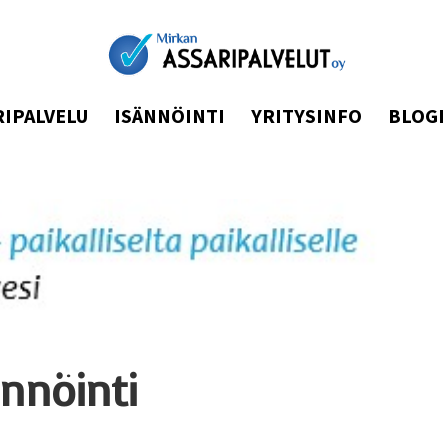
RIPALVELU
ISÄNNÖINTI
YRITYSINFO
BLOGI
ännöinti