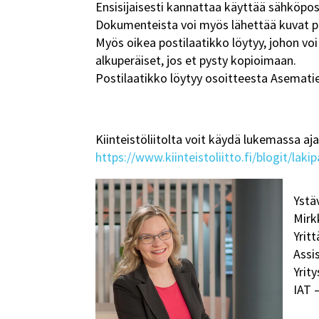
Ensisijaisesti kannattaa käyttää sähköpos
Dokumenteista voi myös lähettää kuvat 
Myös oikea postilaatikko löytyy, johon voi
alkuperäiset, jos et pysty kopioimaan.
Postilaatikko löytyy osoitteesta Asematie 
Kiinteistöliitolta voit käydä lukemassa aj
https://www.kiinteistoliitto.fi/blogit/la
Ystäv
Mirk
Yritt
Assi
Yrit
IAT –