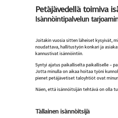
Petäjävedellä toimiva i
Isännöintipalvelun tarjoam
Joitakin vuosia sitten läheiset kysyivät, mi
noudattava, hallitustyön konkari ja asiak
kannustivat isännöintiin.
Syntyi ajatus paikalliselta paikalliselle – 
Jotta minulla on aikaa hoitaa työni kunno
pienet petäjävetiset taloyhtiöt ovat minun
Näen, että isännöitsijän tehtävä on olla tu
Tällainen isännöitsijä