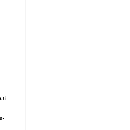
uti
a-